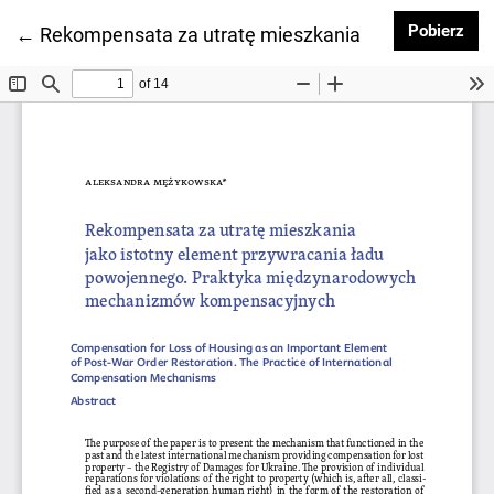
Pob
Pobierz
Wróć do szczegółów artykułu
←
Rekompensata za utratę mieszkania jako istotny