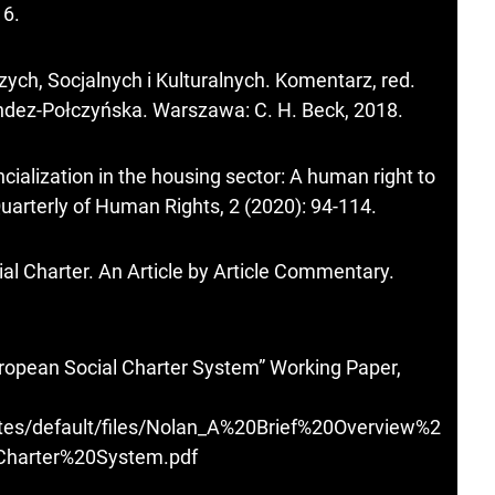
16
.
h, Socjalnych i Kulturalnych. Komentarz, red.
ndez-Połczyńska. Warszawa: C. H. Beck, 2018.
ancialization in the housing sector: A human right to
uarterly of Human Rights, 2 (2020): 94-114.
al Charter. An Article by Article Commentary.
European Social Charter System” Working Paper,
ites/default/files/Nolan_A%20Brief%20Overview%2
harter%20System.pdf