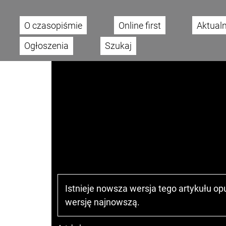
O czasopiśmie
Online first
Aktual
Main menu
Ogłoszenia
Szukaj
Istnieje nowsza wersja tego artykułu o
wersję najnowszą
.