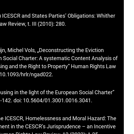
1) ICESCR and States Parties’ Obligations: Whither
 Review, t. III (2010): 280.
jn, Michel Vols, „Deconstructing the Eviction
 Social Charter: A systematic Content Analysis of
sing and the Right to Property” Human Rights Law
g/10.1093/hrlr/ngad022
.
sing in the light of the European Social Charter”
3-142. doi: 10.5604/01.3001.0016.3041.
o the ICESCR, Homelessness and Moral Hazard: The
ent in the CESCR’s Jurisprudence – an Incentive