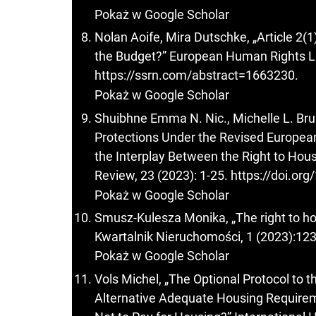
Pokaż w Google Scholar
Nolan Aoife, Mira Dutschke, „Article 2(
the Budget?” European Human Rights Law
https://ssrn.com/abstract=1663230
.
Pokaż w Google Scholar
Shuibhne Emma N. Nic., Michelle L. Brui
Protections Under the Revised European
the Interplay Between the Right to Hou
Review, 23 (2023): 1-25.
https://doi.or
Pokaż w Google Scholar
Smusz-Kulesza Monika, „The right to hou
Kwartalnik Nieruchomości, 1 (2023):12
Pokaż w Google Scholar
Vols Michel, „The Optional Protocol t
Alternative Adequate Housing Requirem