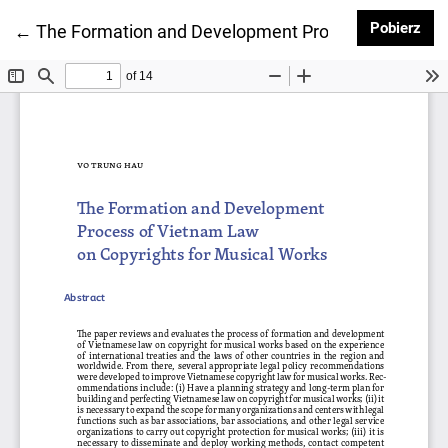
Pob
Pobierz
Wróć do szczegółów artykułu
←
The Formation and Development Process of Vietnam