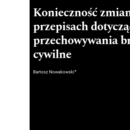
Konieczność zmian 
przepisach dotycz
przechowywania br
cywilne
▸
Bartosz Nowakowski