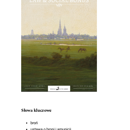
Słowa kluczowe
broń
ustawa o broni i amunicji