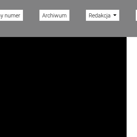
ny numer
Archiwum
Redakcja