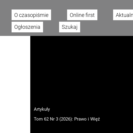
O czasopiśmie
Online first
Aktual
Main menu
Ogłoszenia
Szukaj
Artykuły
Tom 62 Nr 3 (2026): Prawo i Więź