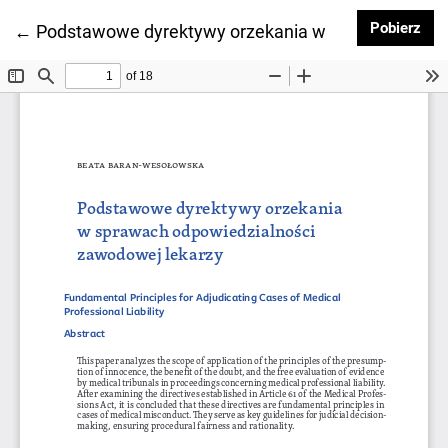
Pob
Pobierz
Wróć do szczegółów artykułu
←
Podstawowe dyrektywy orzekania w sprawach odpo