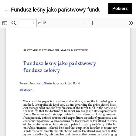
Pob
Pobierz
Wróć do szczegółów artykułu
←
Fundusz leśny jako państwowy fundusz celowy