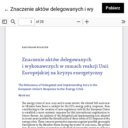
Pob
Pobierz
Wróć do szczegółów artykułu
←
Znaczenie aktów delegowanych i wykonawczych w ra