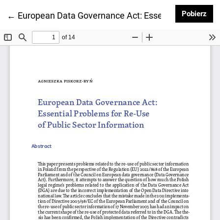
Pob
Pobierz
Wróć do szczegółów artykułu
←
European Data Governance Act: Essential Problems f