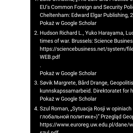
EU’s Common Foreign and Security Poli
Cheltenham: Edward Elgar Publishing,
Pokaż w Google Scholar
Hudson Richard L., Yuko Harayama, Luc 
times of war. Brussels: Science Busines
https://sciencebusiness.net/system
WEB.pdf
.
Pokaż w Google Scholar
Søvik Margrete, Bård Drange, Geopolitis
kunnskapssamarbeid. Direktoratet for 
Pokaż w Google Scholar
Szul Roman, „Sytuacja Rosji w opiniach
глобальной политике»)” Przegląd Geopo
https://www.euroreg.uw.edu.pl/dane/we
szul.pdf