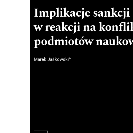
Implikacje sankcj
w reakcji na konfli
podmiotów nauko
▸
Marek Jaśkowski