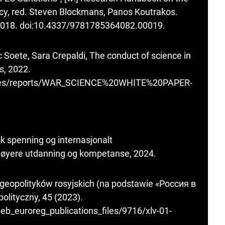
cy, red. Steven Blockmans, Panos Koutrakos.
 2018. doi:10.4337/9781785364082.00019.
Soete, Sara Crepaldi, The conduct of science in
s, 2022.
/files/reports/WAR_SCIENCE%20WHITE%20PAPER-
k spenning og internasjonalt
høyere utdanning og kompetanse, 2024.
 geopolityków rosyjskich (na podstawie «Россия в
lityczny, 45 (2023).
b_euroreg_publications_files/9716/xlv-01-