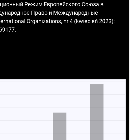
кционный Режим Европейского Союза в
дународное Право и Международные
rnational Organizations, nr 4 (kwiecień 2023):
69177.