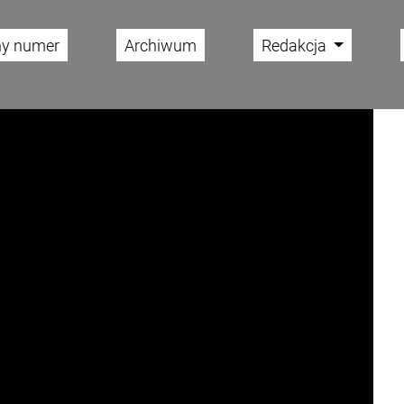
ny numer
Archiwum
Redakcja