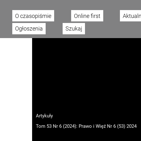
O czasopiśmie
Online first
Aktual
Main menu
Ogłoszenia
Szukaj
Artykuły
Tom 53 Nr 6 (2024): Prawo i Więź Nr 6 (53) 2024