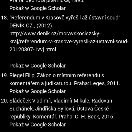
Praha: Jednota právnická, 1895.
Pokaż w Google Scholar
“Referendum v Krasově vyřešil až ústavní soud”
DENÍK.CZ., (2012).
http://www.denik.cz/moravskoslezsky-
kraj/referendum-v-krasove-vyresil-az-ustavni-soud-
20120307-1vvj.html
.
Pokaż w Google Scholar
Riegel Filip, Zákon o místním referendu s
komentářem a judikaturou. Praha: Leges, 2011.
Pokaż w Google Scholar
Sládeček Vladimír, Vladimír Mikule, Radovan
Suchánek, Jindřiška Syllová, Ústava České
republiky. Komentář. Praha: C. H. Beck, 2016.
Pokaż w Google Scholar