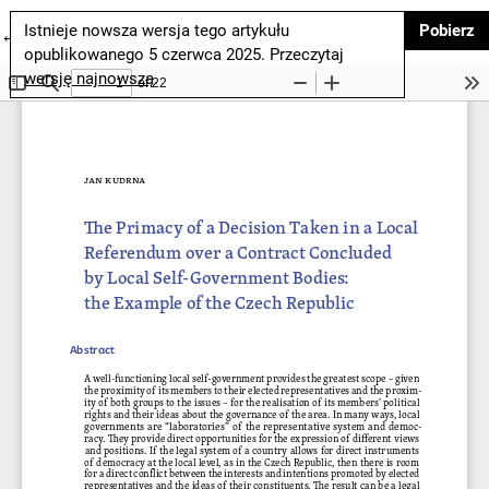
P
Istnieje nowsza wersja tego artykułu
Pobierz
Wróć do szczegółów artykułu
←
opublikowanego 5 czerwca 2025. Przeczytaj
wersję najnowszą
.