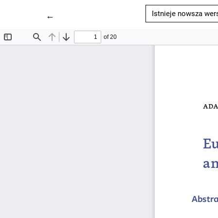
Istnieje nowsza wer
Wróć do szczegółów artykułu
←