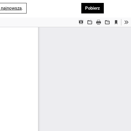
Pobierz PDF
 najnowszą
.
Pobierz