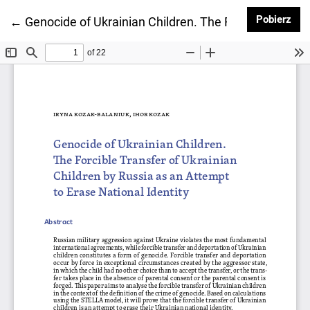
Pob
Pobierz
Wróć do szczegółów artykułu
←
Genocide of Ukrainian Children. The Forcible Transfe