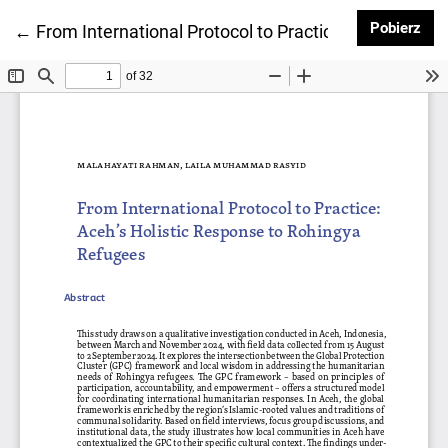
Pob
Pobierz
Wróć do szczegółów artykułu
←
From International Protocol to Practice: Aceh’s Hol