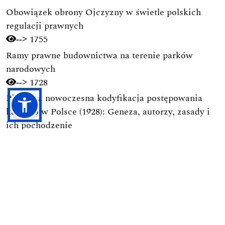
Obowiązek obrony Ojczyzny w świetle polskich
regulacji prawnych
1755
-->
Ramy prawne budownictwa na terenie parków
narodowych
1728
-->
Pierwsza nowoczesna kodyfikacja postępowania
karnego w Polsce (1928): Geneza, autorzy, zasady i
ich pochodzenie
1694
-->
Przesyłanie Tekstów
Proces Recenzyjny
Polityka Prywatności
Zasady Etyki Publikacyjnej