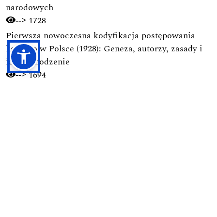
narodowych
1728
-->
Pierwsza nowoczesna kodyfikacja postępowania
karnego w Polsce (1928): Geneza, autorzy, zasady i
ich pochodzenie
1694
-->
Przesyłanie Tekstów
Proces Recenzyjny
Polityka Prywatności
Zasady Etyki Publikacyjnej
Dla Czytelników
Dla Autorów / Prawa Autorskie
Dla Bibliotekarzy