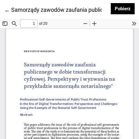
Pob
Pobierz
Wróć do szczegółów artykułu
←
Samorządy zawodów zaufania publicznego w dobie t