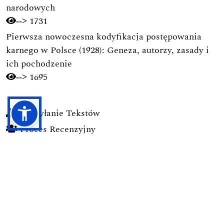
narodowych
1731
-->
Pierwsza nowoczesna kodyfikacja postępowania
karnego w Polsce (1928): Geneza, autorzy, zasady i
ich pochodzenie
1695
-->
Przesyłanie Tekstów
Proces Recenzyjny
Polityka Prywatności
Zasady Etyki Publikacyjnej
Dla Czytelników
Dla Autorów / Prawa Autorskie
Dla Bibliotekarzy