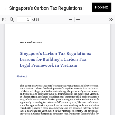
Pob
Pobierz
Wróć do szczegółów artykułu
←
Singapore’s Carbon Tax Regulations: Lessons for B