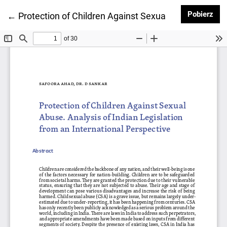
Pob
Pobierz
Wróć do szczegółów artykułu
←
Protection of Children Against Sexual Abuse. Analysi