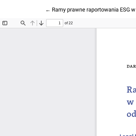
Wróć do szczegółów artykułu
←
Ramy prawne raportowania ESG w U