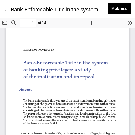
Pob
Pobierz
Wróć do szczegółów artykułu
←
Bank-Enforceable Title in the system of banking privil