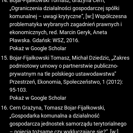
Bojar-Fijałkowski Tomasz, Grażyna Cern,
„Ograniczenia działalności gospodarczej spółki
komunalnej – uwagi krytyczne”, [w:] Współczesna
problematyka wybranych zagadnień prawnych i
ekonomicznych, red. Marcin Geryk, Aneta
Pławska. Gdańsk: WSZ, 2016.
Pokaż w Google Scholar
Bojar-Fijałkowski Tomasz, Michał Dziedzic, „Zakres
podmiotowy umowy o partnerstwie publiczno-
prywatnym na tle polskiego ustawodawstwa”
Przestrzeń, Ekonomia, Społeczeństwo, 1 (2012):
95-103.
Pokaż w Google Scholar
Cern Grażyna, Tomasz Bojar-Fijałkowski,
„Gospodarka komunalna a działalność
gospodarcza jednostek samorządu terytorialnego
– pojęcia tożsame czy wykluczające się?”, [w:]