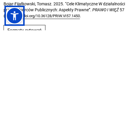
Bojar-Fijałkowski, Tomasz. 2025. “Cele Klimatyczne W działalności
przedsiębiorców Publicznych: Aspekty Prawne”.
PRAWO I WIĘŹ
57
(4).
.
https://doi.org/10.36128/PRIW.VI57.1450
Formaty cytowań
Inne teksty tego samego autora
Tomasz Bojar-Fijałkowski,
Taksonomia działalności gospodarczej a
ekonomia społeczna.
,
PRAWO i WIĘŹ: online-first