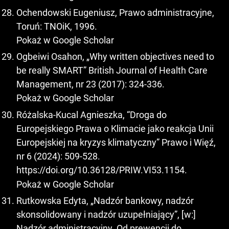
Ochendowski Eugeniusz, Prawo administracyjne,
Toruń: TNOiK, 1996.
Pokaż w Google Scholar
Ogbeiwi Osahon, „Why written objectives need to
be really SMART” British Journal of Health Care
Management, nr 23 (2017): 324-336.
Pokaż w Google Scholar
Różalska-Kucal Agnieszka, “Droga do
Europejskiego Prawa o Klimacie jako reakcja Unii
Europejskiej na kryzys klimatyczny” Prawo i Więź,
nr 6 (2024): 509-528.
https://doi.org/10.36128/PRIW.VI53.1154
.
Pokaż w Google Scholar
Rutkowska Edyta, „Nadzór bankowy, nadzór
skonsolidowany i nadzór uzupełniający”, [w:]
Nadzór administracyjny. Od prewencji do