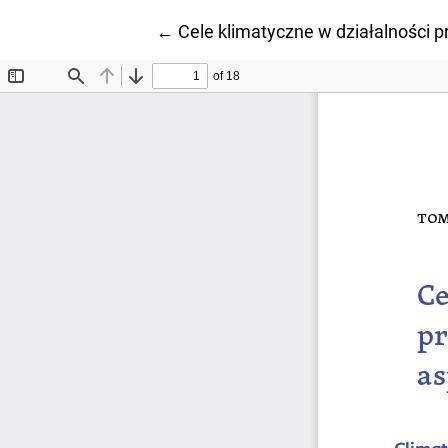
Wróć do szczegółów artykułu
←
Cele klimatyczne w działalności 