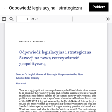
Pob
Pobierz
Wróć do szczegółów artykułu
←
Odpowiedź legislacyjna i strategiczna Szwecji na n