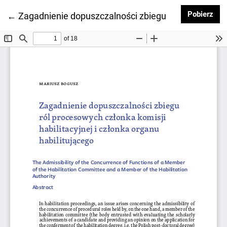
Pob
Pobierz
Wróć do szczegółów artykułu
←
Zagadnienie dopuszczalności zbiegu ról procesowych 