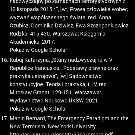
nadzwyczajny po zamachach terrorystycznych z
13 listopada 2015 r.”, [w:] Prawa człowieka wobec
wyzwań współczesnego świata, red. Anna
Czubisz, Dominika Dziwisz, Ewa Szczepankiewicz-
Rudzka. 415-430. Warszawa: Księgarnia
Akademicka, 2017.
Pokaż w Google Scholar
Kubuj Katarzyna, „Stany nadzwyczajne w V
Republice francuskiej. Podstawy prawne oraz
praktyka ustrojowa”, [w:] Sądownictwo
konstytucyjne. Teoria i praktyka, t. IV, red.
Mirosław Granat. 129-151. Warszawa:
Wydawnictwo Naukowe UKSW, 2021.
Pokaż w Google Scholar
Manin Bernard, The Emergency Paradigm and the
New Terrorism. New York University.
http://as.nyu.edu/docs/IO/2792/emerg.pdf
.