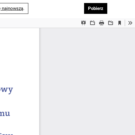
Pobierz PDF
ę najnowszą
.
Pobierz