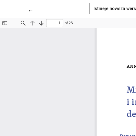
Istnieje nowsza wers
Wróć do szczegółów artykułu
←