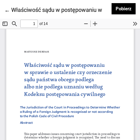
Pob
Pobierz
Wróć do szczegółów artykułu
←
Właściwość sądu w postępowaniu w sprawie o usta