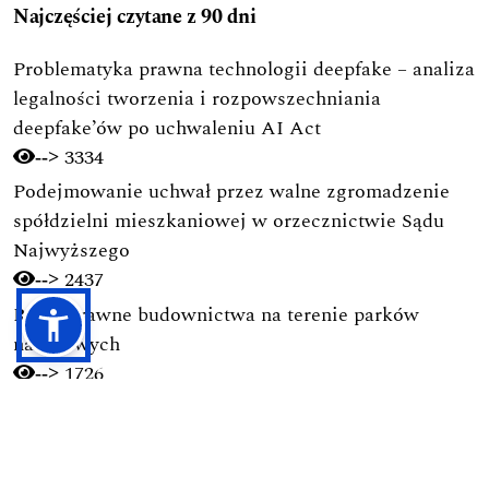
Najczęściej czytane z 90 dni
Problematyka prawna technologii deepfake – analiza
legalności tworzenia i rozpowszechniania
deepfake’ów po uchwaleniu AI Act
3334
-->
Podejmowanie uchwał przez walne zgromadzenie
spółdzielni mieszkaniowej w orzecznictwie Sądu
Najwyższego
2437
-->
Ramy prawne budownictwa na terenie parków
narodowych
1726
-->
Obowiązek obrony Ojczyzny w świetle polskich
regulacji prawnych
1724
-->