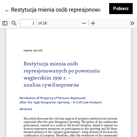
Pob
Pobierz
Wróć do szczegółów artykułu
←
Restytucja mienia osób represjonowanych po powst