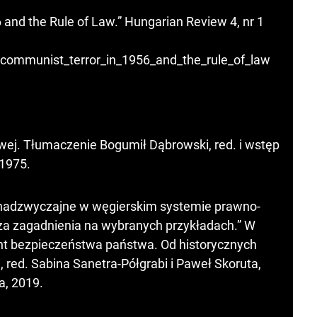
 and the Rule of Law.” Hungarian Review 4, nr 1
e/communist_terror_in_1956_and_the_rule_of_law
wej. Tłumaczenie Bogumił Dąbrowski, red. i wstęp
 1975.
y nadzwyczajne w węgierskim systemie prawno-
iza zagadnienia na wybranych przykładach.” W
nt bezpieczeństwa państwa. Od historycznych
red. Sabina Sanetra-Półgrabi i Paweł Skoruta,
, 2019.