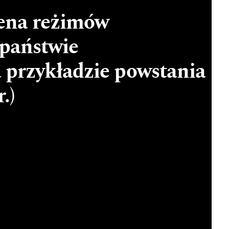
cena reżimów
państwie
a przykładzie powstania
.)