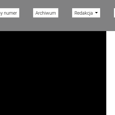
ny numer
Archiwum
Redakcja