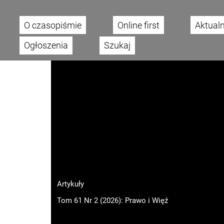
O czasopiśmie
Online first
Aktual
Main menu
Ogłoszenia
Szukaj
Artykuły
Tom 61 Nr 2 (2026): Prawo i Więź