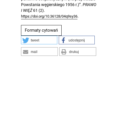
Powstania węgierskiego 1956 r.)”.
PRAWO
I WIĘŹ
61 (2).
.
https://doi.org/10.36128/04q9sy36
Formaty cytowań
tweet
udostępnij
mail
drukuj