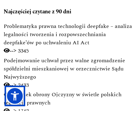
Najczęściej czytane z 90 dni
Problematyka prawna technologii deepfake – analiza
legalności tworzenia i rozpowszechniania
deepfake’ów po uchwaleniu AI Act
3345
-->
Podejmowanie uchwał przez walne zgromadzenie
spółdzielni mieszkaniowej w orzecznictwie Sądu
Najwyższego
2433
-->
Obowiązek obrony Ojczyzny w świetle polskich
regulacji prawnych
1742
-->
Ramy prawne budownictwa na terenie parków
narodowych