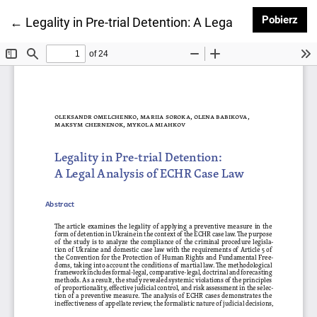
Pob
Pobierz
Wróć do szczegółów artykułu
←
Legality in Pre-trial Detention: A Legal Analysis of