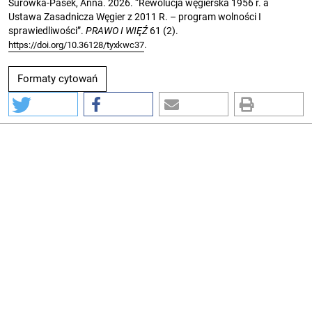
Surówka-Pasek, Anna. 2026. “Rewolucja węgierska 1956 r. a
Ustawa Zasadnicza Węgier z 2011 R. – program wolności I
sprawiedliwości”.
PRAWO I WIĘŹ
61 (2).
.
https://doi.org/10.36128/tyxkwc37
Formaty cytowań