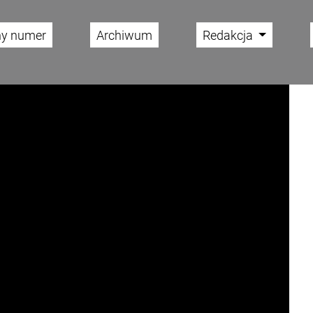
ny numer
Archiwum
Redakcja