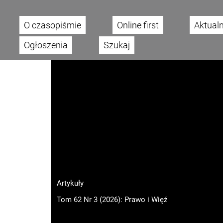
O czasopiśmie
Online first
Aktual
Main menu
Ogłoszenia
Szukaj
Artykuły
Tom 62 Nr 3 (2026): Prawo i Więź