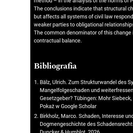
method – in the analysis of the norms of Po
The conclusions indicate that structural 
but affects all systems of civil law respon
weaker parties to obligational relationship
The common denominator of this change in
contractual balance.
Bibliografia
Bälz, Ulrich. Zum Strukturwandel des S
Mangelfolgeschaden und weiterfressen
Gesetzgeber? Tübingen: Mohr Siebeck,
Pokaż w Google Scholar
Birkholz, Marco. Schaden, Interesse und
Dogmengeschichte des Schadensrechts. 
Duncker & Humblot, 2026.