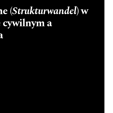
e (
Strukturwandel
) w
 cywilnym a
a