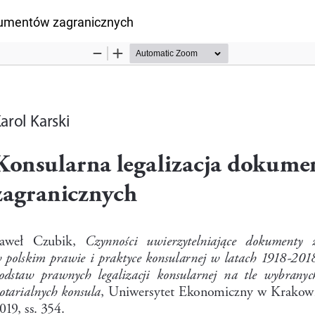
łu
kumentów zagranicznych