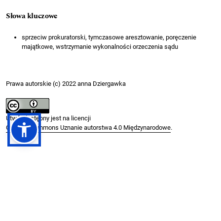
Słowa kluczowe
sprzeciw prokuratorski, tymczasowe aresztowanie, poręczenie
majątkowe, wstrzymanie wykonalności orzeczenia sądu
Prawa autorskie (c) 2022 anna Dziergawka
Utwór dostępny jest na licencji
Creative Commons Uznanie autorstwa 4.0 Międzynarodowe
.
Jak cytować
Dziergawka, anna. 2022. “Sprzeciw Prokuratora Od Postanowienia
sądu O Zastosowaniu Tzw. Warunkowego Tymczasowego
Aresztowania I Jego Skutki (art. 257 § 3 k.p.K.)”.
PRAWO I WIĘŹ
, no.
1 (39) (April): 211-36.
.
https://doi.org/10.36128/priw.vi39.199