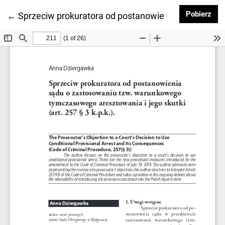
Pob
Pobierz
Wróć do szczegółów artykułu
←
Sprzeciw prokuratora od postanowienia sądu o zast