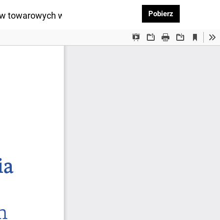
Pobierz PDF
Pobierz
naków towarowych w amerykańskim porządku prawnym