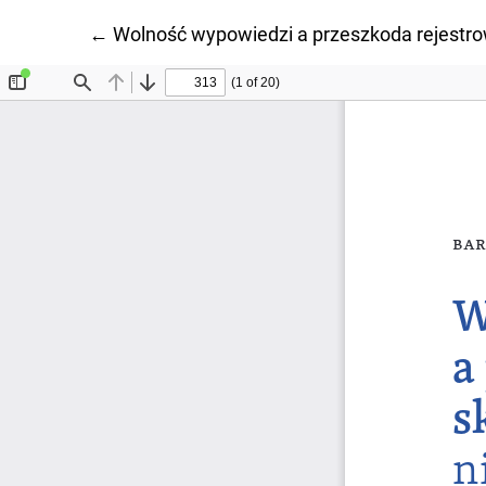
Wróć do szczegółów artykułu
←
Wolność wypowiedzi a przeszkoda rejestr