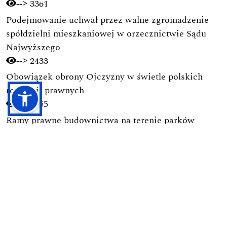
3361
-->
Podejmowanie uchwał przez walne zgromadzenie
spółdzielni mieszkaniowej w orzecznictwie Sądu
Najwyższego
2433
-->
Obowiązek obrony Ojczyzny w świetle polskich
regulacji prawnych
1755
-->
Ramy prawne budownictwa na terenie parków
narodowych
1728
-->
Pierwsza nowoczesna kodyfikacja postępowania
karnego w Polsce (1928): Geneza, autorzy, zasady i
ich pochodzenie
1694
-->