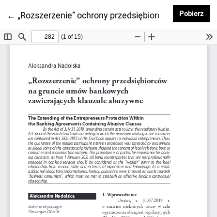
Pob
Pobierz
Wróć do szczegółów artykułu
←
„Rozszerzenie” ochrony przedsiębiorców na grunc