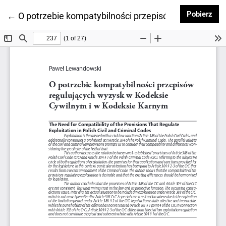
Pob
Pobierz
Wróć do szczegółów artykułu
←
O potrzebie kompatybilności przepisów regulujący