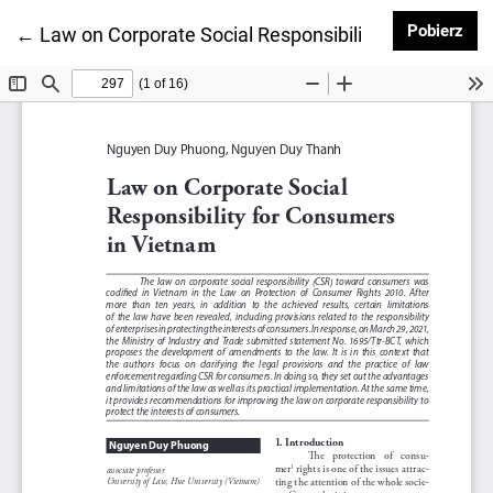
Pob
Pobierz
Wróć do szczegółów artykułu
←
Law on Corporate Social Responsibility for Consum