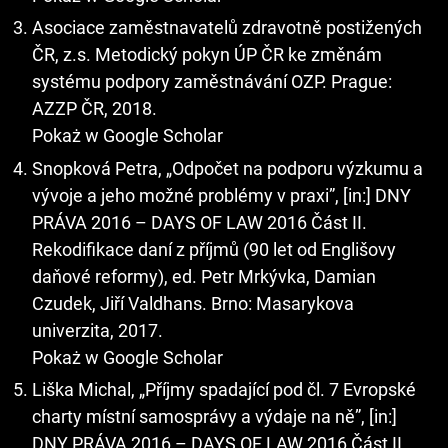
Asociace zaměstnavatelů zdravotně postižených
ČR, z.s. Metodický pokyn ÚP ČR ke změnám
systému podpory zaměstnávání OZP. Prague:
AZZP ČR, 2018.
Pokaż w Google Scholar
Snopková Petra, „Odpočet na podporu výzkumu a
vývoje a jeho možné problémy v praxi”, [in:] DNY
PRÁVA 2016 – DAYS OF LAW 2016 Část II.
Rekodifikace daní z příjmů (90 let od Englišovy
daňové reformy), ed. Petr Mrkývka, Damian
Czudek, Jiří Valdhans. Brno: Masarykova
univerzita, 2017.
Pokaż w Google Scholar
Liška Michal, „Příjmy spadající pod čl. 7 Evropské
charty místní samosprávy a výdaje na ně”, [in:]
DNY PRÁVA 2016 – DAYS OF LAW 2016 Část II.