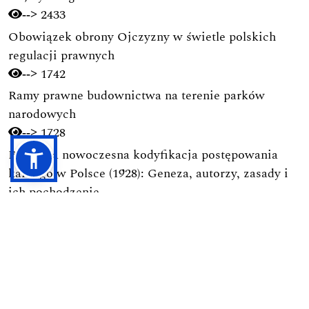
2433
-->
Obowiązek obrony Ojczyzny w świetle polskich
regulacji prawnych
1742
-->
Ramy prawne budownictwa na terenie parków
narodowych
1728
-->
Pierwsza nowoczesna kodyfikacja postępowania
karnego w Polsce (1928): Geneza, autorzy, zasady i
ich pochodzenie
1691
-->
Przesyłanie Tekstów
Proces Recenzyjny
Polityka Prywatności