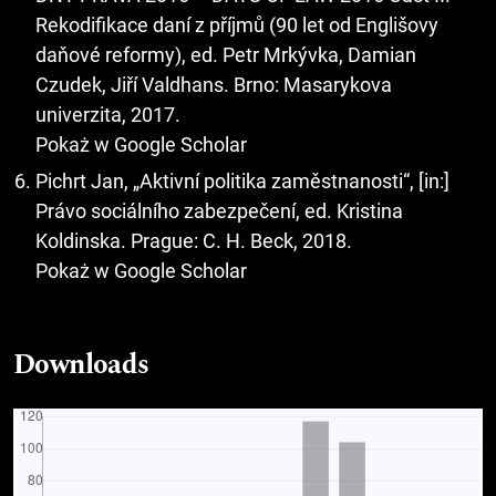
Rekodifikace daní z příjmů (90 let od Englišovy
daňové reformy), ed. Petr Mrkývka, Damian
Czudek, Jiří Valdhans. Brno: Masarykova
univerzita, 2017.
Pokaż w Google Scholar
Pichrt Jan, „Aktivní politika zaměstnanosti“, [in:]
Právo sociálního zabezpečení, ed. Kristina
Koldinska. Prague: C. H. Beck, 2018.
Pokaż w Google Scholar
Downloads