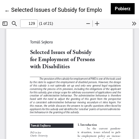
Pob
Pobierz
Wróć do szczegółów artykułu
←
Selected Issues of Subsidy for Employment of Person