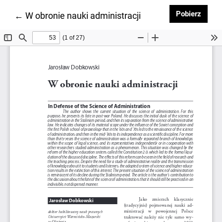
Pobie
Pobierz
Wróć do szczegółów artykułu
←
W obronie nauki administracji