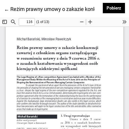
Pob
Pobierz
Wróć do szczegółów artykułu
←
Reżim prawny umowy o zakazie konkurencji zawarte