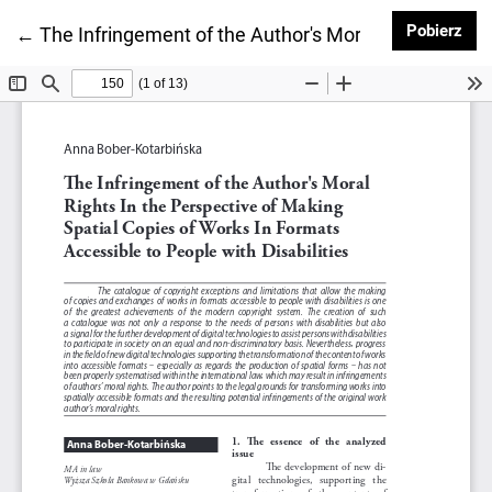
Pob
Pobierz
Wróć do szczegółów artykułu
←
The Infringement of the Author's Moral Rights In the