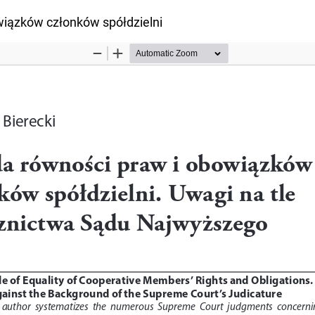
u
wiązków członków spółdzielni