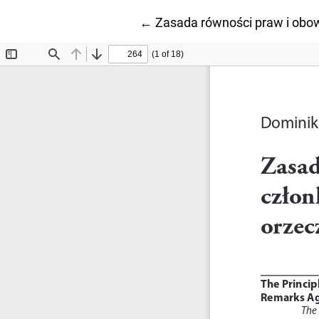
Wróć do szczegółów artykuł
←
Zasada równości praw i obo